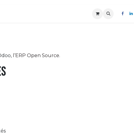
Boutique
Blog
Nos points de vente
Cont
’Odoo,
l’ERP Open Source
.
es
tés