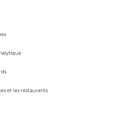
ues
analytique
rds
es et les restaurants