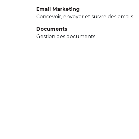
Email Marketing
Concevoir, envoyer et suivre des emails
Documents
Gestion des documents
Employés
Centralisez les informations de vos emplo
Expédition UPS
Faites vos expéditions via UPS et suivez-l
Abonnements
Générez des factures récurrentes et gér
Qualité
Contrôlez la qualité de vos produits
eLearning
Gérer et publier une plateforme eLearn