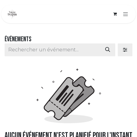
Se rendre au contenu
Événements
Aucun événement n'est planifié pour l'instant